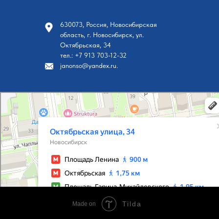
630073, Россия, Новосибирская
область, г. Новосибирск, ул.
Октябрьская, 34
тел.: +7 913 703-12-32
janonso@yandex.ru.
Новосибирск
Октябрьская улица, 34 на карте Новосибирска, ближайшее метро Площадь Ленина — Я
Tilda
Made on