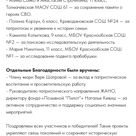
- Алина Сойко и Анастасия Строчилина, 11 класс,
Толмачёвская МАОУ СОШ 61 — за сохранение памяти о
героях СВО.
- Полина Корзун, 6 класс, Криводановская СОШ №24 — за
патриотизм и уважение к истории семьи.
- Камилла Копыткова, 9 класс, МБОУ Краснообская СОШ
№2 — за поисково-исследовательскую деятельность.
- Мария Никитина, 11 класс, МБОУ Краснообская СОШ
№1 — за исследование подвига прабабушки.
Отдельные Благодарности были вручены:
- Члену жюри Вере Шатровой — за вклад в патриотическое
воспитание и просветительскую работу.
- Руководителю патриотического направления ЖАНО,
директору фонда «Позывной "Пилот"» Наталье Кевиш — за
активное сотрудничество и поддержку социально значимых
мероприятий.
Поздравляем всех участников и победителей! Такие проекты
укрепляют связь поколений и сохраняют историческую