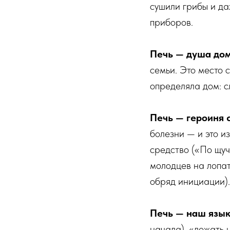
сушили грибы и да
приборов.
Печь — душа до
семьи. Это место 
определяла дом: с
Печь — героиня 
болезни — и это и
средство («По щуч
молодцев на лопату
обряд инициации).
Печь — наш язы
начала), «лежать 