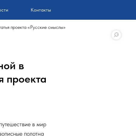
ости
Контакты
статья проекта «Русские смыслы»
ной в
я проекта
путешествие в мир
ивописные полотна