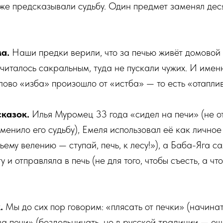
же предсказывали судьбу. Один предмет заменял де
ма.
Наши предки верили, что за печью живёт домовой
считалось сакральным, туда не пускали чужих. И имен
лово «изба» произошло от «истба» — то есть «отапли
сказок.
Илья Муромец 33 года «сидел на печи» (не от
зменило его судьбу), Емеля использовал её как лично
ьему велению — ступай, печь, к лесу!»), а Баба-Яга 
 и отправляла в печь (не для того, чтобы съесть, а чт
к.
Мы до сих пор говорим: «плясать от печки» (начинат
на печи» (бездельничать, но в русской традиции — ещ