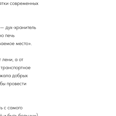
сятки современных
 — дух-хранитель
но печь
ваемое место».
 лени, а от
е транспортное
сажала добрых
обы провести
ь с самого
ё и быть больным),