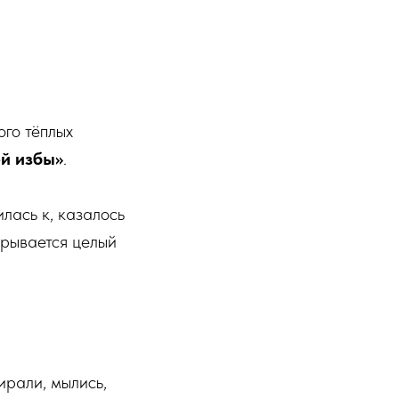
ого тёплых
ей избы»
.
лась к, казалось
крывается целый
ирали, мылись,